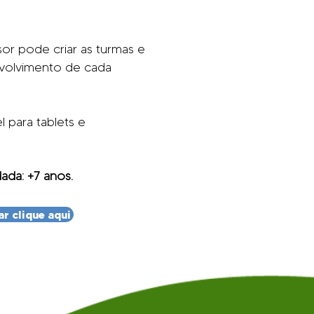
or pode criar as turmas e
volvimento de cada
l para tablets e
ada: +7 anos.
ar clique aqui