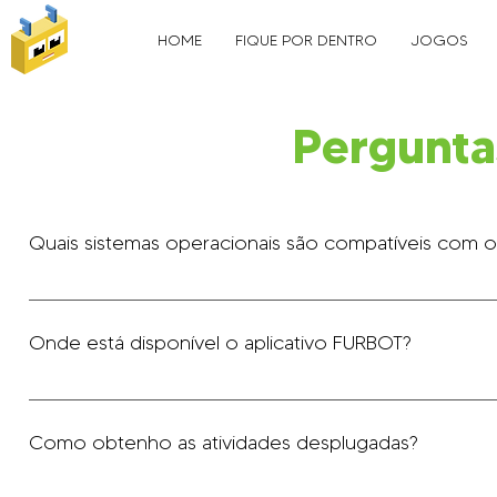
HOME
FIQUE POR DENTRO
JOGOS
Pergunta
Quais sistemas operacionais são compatíveis com 
O FURBOT e a Arena de Jogos estão disponíveis para c
com Android a partir da versão 8.
Onde está disponível o aplicativo FURBOT?
Você pode fazer o download do jogo aqui.
Como obtenho as atividades desplugadas?