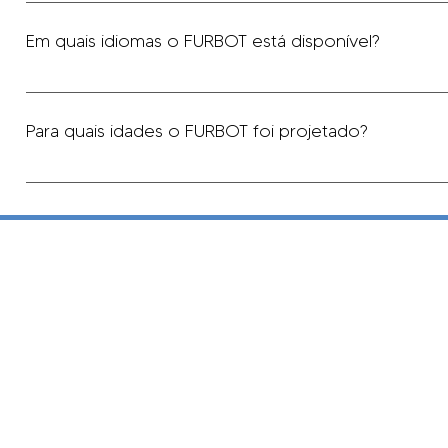
Você pode ter acesso as atividades desplugadas aqui. C
instruções de forma separada.
Em quais idiomas o FURBOT está disponível?
No momento, os jogos e atividades do FURBOT estão di
Para quais idades o FURBOT foi projetado?
O FURBOT pode ser aplicado desde os três anos de idad
não leitores sem o uso de meios eletrônicos, mas a mai
partir do terceiro ano. Confira as idades recomendadas 